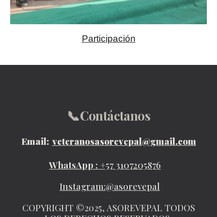
Participación
📞
Contáctanos
Email:
veteranosasorevepal@gmail.com
WhatsApp :
+57 3107205876
Instagram:@asorevepal
COPYRIGHT ©2025, ASOREVEPAL TODOS